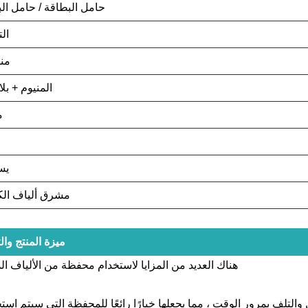
حامل البطاقة / حامل ال
ال
من
المنيوم + بل
م
يس
مشرق ألياف الك
ميزة المنتج وال
هناك العديد من المزايا لاستخدام محفظة من الألياف الد
كل والتلف بمرور الوقت ، مما يجعلها خيارًا رائعًا للمحفظة التي سيتم است