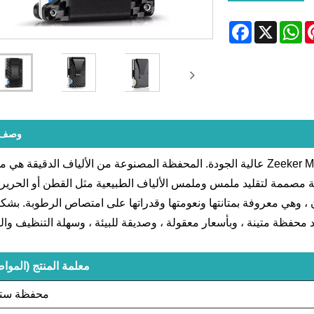
Facebook
WhatsApp
X
Pinte
وصف ا
كصناعة احترافية ، نود أن نقدم لك محفظة Zeeker Microfiber عالية الجودة. المحفظة المصنوعة من الألياف الدقيق
 مصممة لتقليد ملمس وملمس الألياف الطبيعية مثل القطن أو الحرير. 
ون ، وهي معروفة بمتانتها ونعومتها وقدراتها على امتصاص الرطوبة. بشك
د محفظة متينة ، وبأسعار معقولة ، وصديقة للبيئة ، وسهلة التنظيف والص
معلمة المنتج (الموا
محفظة ست