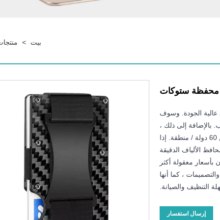
بيت
>
منتجات
محفظة ستوكات
كصناعة احترافية ، نود أن نقدم لك محفظة Zeeker Microfiber عالية الجودة. وسوف
 بالإضافة إلى ذلك ،
نحن خبراء في التصدير العالمي وقد نجحنا في التوريد لأكثر من 60 دولة / منطقة. إذا
محافظ الألياف الدقيقة
ون بأسعار معقولة أكثر
لتصميمات ، كما أنها
ة التنظيف والصيانة.
إرسال استفسار