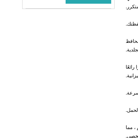
تكرر.
فظتك.
محافظ
جلدية.
رائعًا
زانية.
سرعة.
لحمل.
، مما
شخصي.