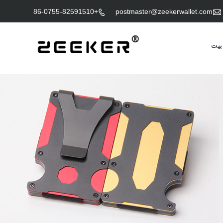

+86-0755-82591510
postmaster@zeekerwallet.com

بيت