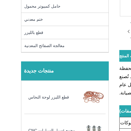
حامل كمبيوتر محمول
ختم معدني
قطع بالليزر
معالجة الصفائح المعدنية
لمنتج
ة هي محفظة
منتجات جديدة
تُصنع
ل عام
يانة.
قطع الليزر لوحة النحاس
صفات)
وكات
مجمع غسيل السيارات CNC